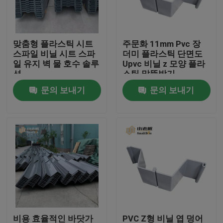
공장 여행
맞춤형 플라스틱 시트
주문화 11mm Pvc 장
스파일 비닐 시트 스파
더미 플라스틱 단면도
품질 관리
일 유지 벽 물 호수 솔루
Upvc 비닐 z 모양 플라
션
스틱 말뚝박기
문의 보내기
문의 보내기
문의하기
블로그
조회를 요청하다
MBBR 필터 미디어
MBBR 전기 매체
비용 효율적인 바닷가
PVC Z형 비닐 엽 덩어