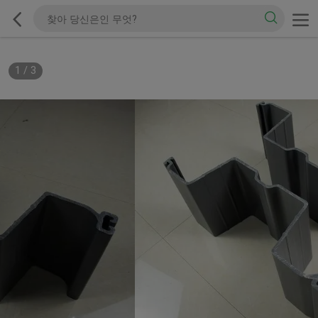
1
/
3