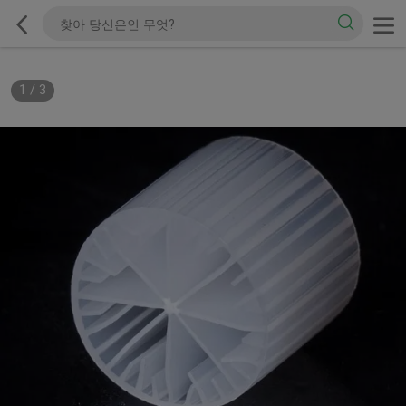
1
/
3