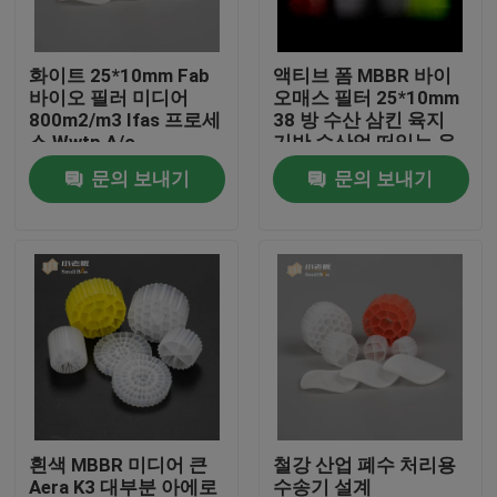
공장 여행
화이트 25*10mm Fab
액티브 폼 MBBR 바이
바이오 필러 미디어
오매스 필터 25*10mm
800m2/m3 Ifas 프로세
38 방 수산 삼킨 육지
품질 관리
스 Wwtp A/o
기반 수산업 떠있는 운
반기
문의 보내기
문의 보내기
문의하기
블로그
조회를 요청하다
MBBR 필터 미디어
흰색 MBBR 미디어 큰
철강 산업 폐수 처리용
MBBR 전기 매체
Aera K3 대부분 아에로
수송기 설계