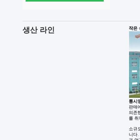
생산 라인
작은 
퉁시앙
판매에
의존했
를 취
소규모
니다.