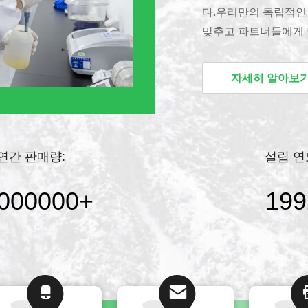
다.우리만의 독립적인 
맞추고 파트너들에게 
인 기술 팀과 내부 
적이고 신뢰할 수 있
자세히 알아보
MBBR 바이오 필름 
를 위해 엄격한 테스
전문적인 연구개발 및
있는 MBBR 파트너로
연간 판매량:
설립 연
및 생산에 특화되어 
전 세계 수처리 프로젝
000000
+
199