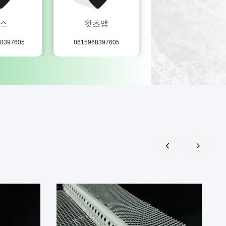
스
왓츠앱
웨이 채팅
68397605
8615968397605
15968397605