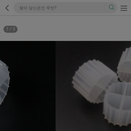
1
/
3