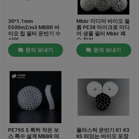
공장 여행
30*1.1mm
Mbbr 미디어 바이오 필
5500m2/m3 MBBR 바
름 PE38 마이크로 미디
이오 칩 필터 운반기 수
어 생물 필터 Mbbr 폐
품질 관리
산업
수 처리
문의 보내기
문의 보내기
문의하기
블로그
조회를 요청하다
MBBR 필터 미디어
PE79S S 특허 작은 보
플라스틱 운반기 K1 K3
MBBR 전기 매체
스 특수 설계 MBBR 떠
K5 떠있는 바이오 포장