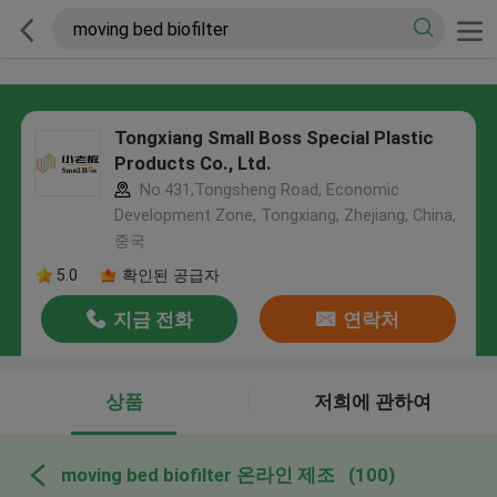
Tongxiang Small Boss Special Plastic
Products Co., Ltd.
No.431,Tongsheng Road, Economic
Development Zone, Tongxiang, Zhejiang, China,
중국
5.0
확인된 공급자
지금 전화
연락처
상품
저희에 관하여
moving bed biofilter 온라인 제조
(100)