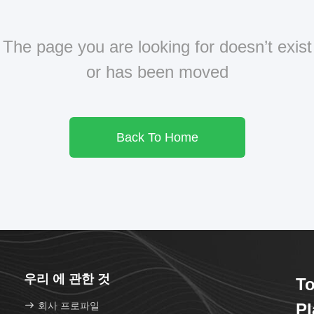
The page you are looking for doesn’t exist
or has been moved
Back To Home
우리 에 관한 것
To
회사 프로파일
Pl