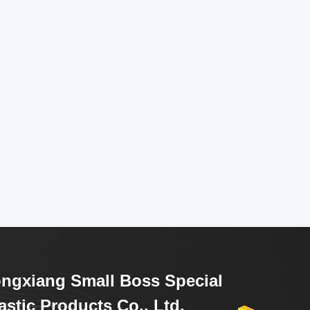
ngxiang Small Boss Special
astic Products Co., Ltd.