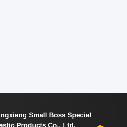
ngxiang Small Boss Special
astic Products Co., Ltd.