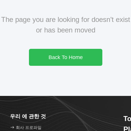
The page you are looking for doesn’t exist
or has been moved
Back To Home
우리 에 관한 것
To
회사 프로파일
Pl