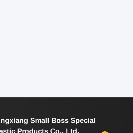
ngxiang Small Boss Special
astic Products Co., Ltd.