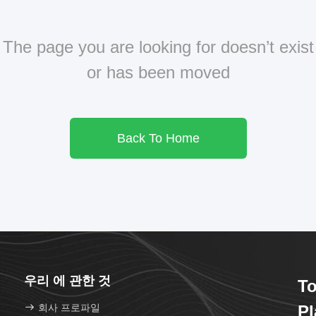
The page you are looking for doesn’t exist
or has been moved
Back To Home
우리 에 관한 것
To
회사 프로파일
Pl