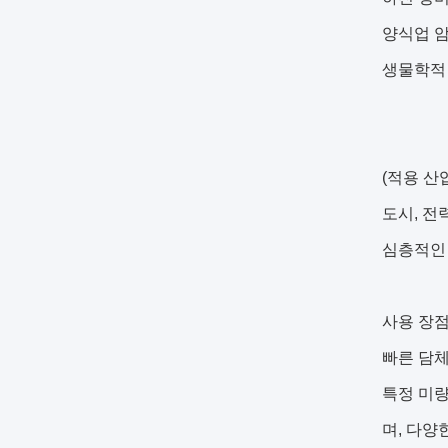
양식업 암
생물학적
(적용 산업
도시, 전
심층적인 
사용 장
빠른 담체
특정 미량
며, 다양