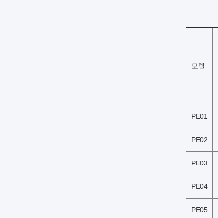
모델
PE01
PE02
PE03
PE04
PE05