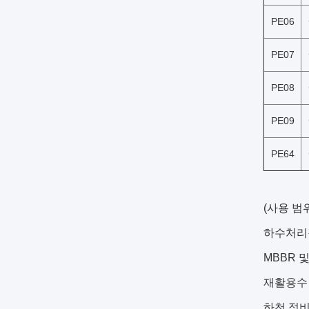
PE06
PE07
PE08
PE09
PE64
(사용 범
하수처리장
MBBR 
재활용수
하천 정비