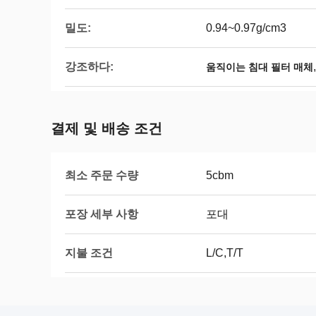
밀도:
0.94~0.97g/cm3
강조하다:
움직이는 침대 필터 매체
결제 및 배송 조건
최소 주문 수량
5cbm
포장 세부 사항
포대
지불 조건
L/C,T/T