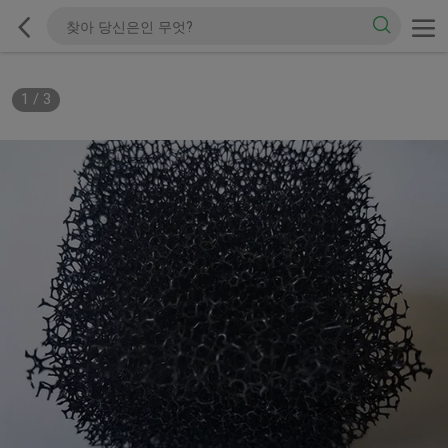
1
/
3