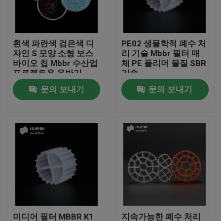
공장 여행
흰색 파란색 검은색 디
PE02 생물학적 폐수 처
자인 S 모양 소형 보스
리 기술 Mbbr 필터 매
품질 관리
바이오 칩 Mbbr 수산업
체 PE 폴리머 물질 SBR
프로젝트용 운반기
기술
문의 보내기
문의 보내기
문의하기
블로그
조회를 요청하다
MBBR 필터 미디어
MBBR 전기 매체
미디어 필터 MBBR K1
지속가능한 폐수 처리