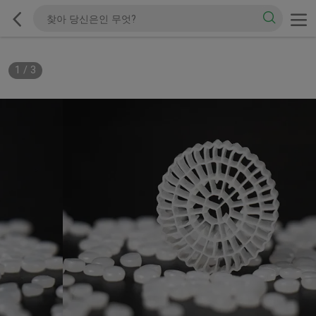
1
/
3