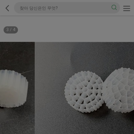
3
/
4