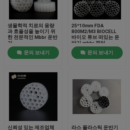
공장 여행
생물학적 치료의 용량
25*10mm FDA
과 효율성을 높이기 위
800M2/M3 BIOCELL
품질 관리
한 전문적인 Mbbr 운반
바이오 튜브 떠있는 운
기
반기 mbbr 필터
문의 보내기
문의 보내기
문의하기
블로그
조회를 요청하다
MBBR 필터 미디어
MBBR 전기 매체
신뢰성 있는 제조업체
라스 플라스틱 운반기