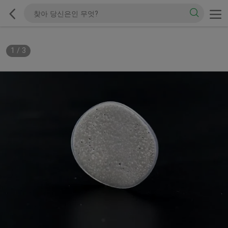
1
/
3