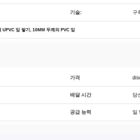
기술:
구
,
 UPVC 잎 쌓기
10MM 두께의 PVC 잎
가격
dis
배달 시간
당
공급 능력
일 