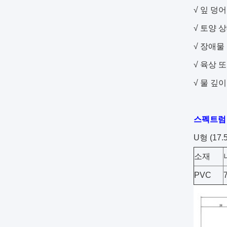
√ 잎 덩
√ 토양 
√ 장애물
√ 육상 
√ 물 깊이
스펙트럼
U형 (17.5
소재
PVC