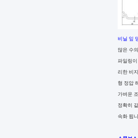
비닐 잎 
많은 수의
파일링이 
리한 비지
형 정압 
가벼운 조
정확히 같
속화 됩니