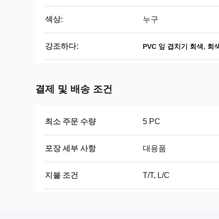
색상:
누구
강조하다:
,
PVC 잎 겹치기 회색
회색
결제 및 배송 조건
최소 주문 수량
5 PC
포장 세부 사항
대용품
지불 조건
T/T, L/C