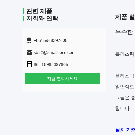
관련 제품
제품 
저희와 연락
우수한 
+8615968397605
sb82@smallboss.com
플라스틱 
86--15968397605
플라스틱 
지금 연락하세요
일반적으로
그들은 종
합니다.
설치 기