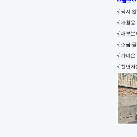
스몰보스 
√ 썩지 
√ 재활용
√ 대부분
√ 소금 
√ 가벼운
√ 천연자