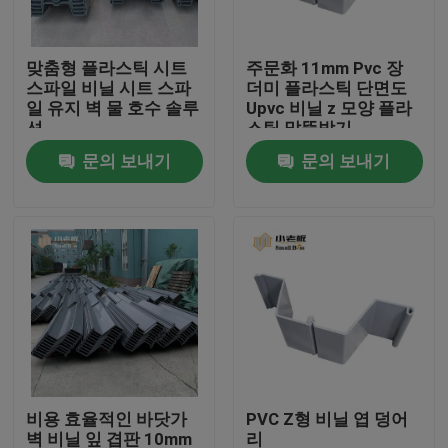
공장 여행
맞춤형 플라스틱 시트
주문화 11mm Pvc 장
스파일 비닐 시트 스파
더미 플라스틱 단면도
일 유지 벽 물 호수 솔루
Upvc 비닐 z 모양 플라
품질 관리
션
스틱 말뚝박기
문의 보내기
문의 보내기
문의하기
블로그
조회를 요청하다
MBBR 필터 미디어
비용 효율적인 바닷가
PVC Z형 비닐 엽 덩어
MBBR 전기 매체
벽 비닐 잎 겹판 10mm
리