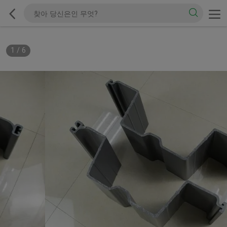
1
/
6