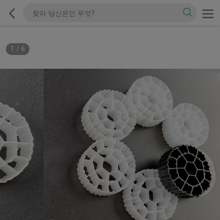
1
/
6