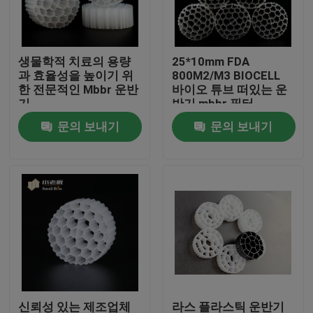
공장 여행
생물학적 치료의 용량
25*10mm FDA
과 효율성을 높이기 위
800M2/M3 BIOCELL
품질 관리
한 전문적인 Mbbr 운반
바이오 튜브 떠있는 운
기
반기 mbbr 필터
문의 보내기
문의 보내기
문의하기
블로그
조회를 요청하다
MBBR 필터 미디어
MBBR 전기 매체
신뢰성 있는 제조업체
라스 플라스틱 운반기