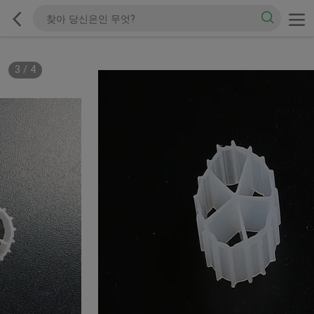
3
/
4