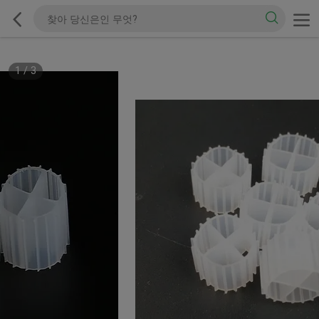
1
/
3