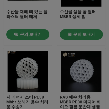
수산물 재배 떠 있는 플
수산물 생물 공 필터
공장 여행
라스틱 필터 매체
MBBR 생체 칩
품질 관리
문의 보내기
문의 보내기
문의하기
블로그
조회를 요청하다
MBBR 필터 미디어
저 에너지 소비 PE38
RAS 폐수 처리용
Mbbr 쓰레기 용수 처리
MBBR PE38 미디어 바
MBBR 전기 매체
용 수송기
이오 필름 운반체 샘플