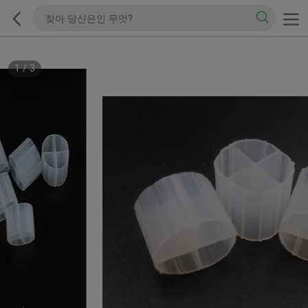
1
/
3