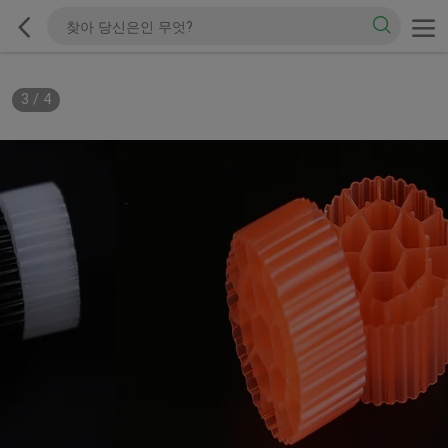
3
/
4