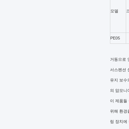
모델
크
PE05
거동으로 
서스펜션 
유지 보수
의 암모니
이 제품들 
위해 환경
링 장치에