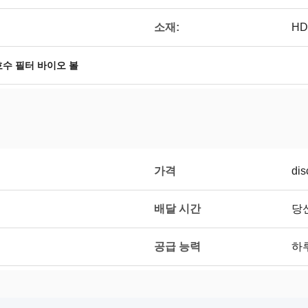
소재:
HD
호수 필터 바이오 볼
가격
dis
배달 시간
당
공급 능력
하루