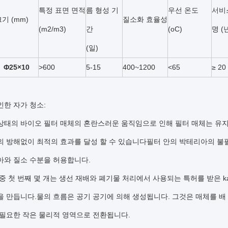
특정 표면 면적
름 형성 기
우선 온도
서비
기 (mm)
질소화 효율성
(m2/m3)
간
(oC)
명 (
(일)
Φ25×10
>600
5-15
400~1200
<65
≥ 20
인한 자가 청소:
상태의 바이오 필터 매체의 혼란스러운 움직임으로 인해 필터 매체는 유지
의 방해없이 최적의 효과를 달성 할 수 있습니다필터 안의 박테리아의 불
아와 질소 수분을 허용합니다.
중 첫 번째 몇 개는 생선 재배와 폐기물 처리에서 사용되는 특허를 받은 k
을 만듭니다.물의 흐름은 공기 공기에 의해 생성됩니다. 그것은 매체를 배
 필요한 작은 물리적 영역으로 전환됩니다.