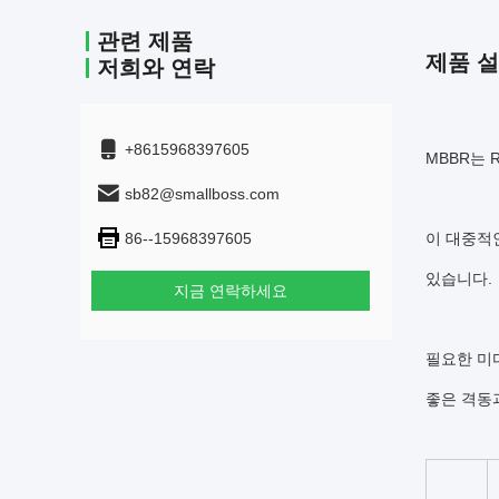
관련 제품
제품 
저희와 연락
+8615968397605
MBBR는 
sb82@smallboss.com
86--15968397605
이 대중적
있습니다.
지금 연락하세요
필요한 미
좋은 격동과