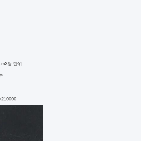
1m3당 단위
수
>210000