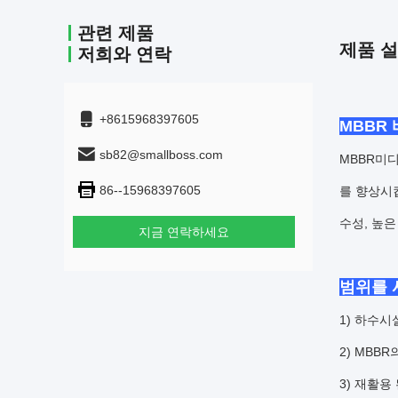
관련 제품
제품 
저희와 연락
+8615968397605
MBBR
sb82@smallboss.com
MBBR
미디
86--15968397605
를 향상시
수성, 높은
지금 연락하세요
범위를 
1) 하수
2) MBB
3) 재활용