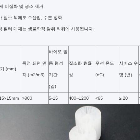
규제 비질화 및 광소 제거
아 질소 외에도 수산업, 수분 정화
학적 필터 매체는 생물학적 탈취 타워에 사용됩니다.
바이오 필
특정 표면 면
름 형성
질소화 효율
우선 온도
서비스 수
기 (mm)
적 (m2/m3)
기간
성
(oC)
명 (년)
(일)
15×15mm
>900
5-15
400~1200
<65
≥ 20