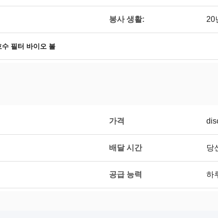
봉사 생활:
20
호수 필터 바이오 볼
가격
dis
배달 시간
당
공급 능력
하루