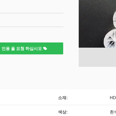
인용 을 요청 하십시오
소재:
HD
색상:
흰