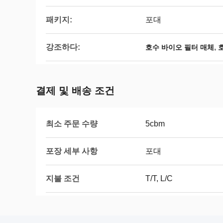
패키지:
포대
강조하다:
,
호수 바이오 필터 매체
결제 및 배송 조건
최소 주문 수량
5cbm
포장 세부 사항
포대
지불 조건
T/T, L/C