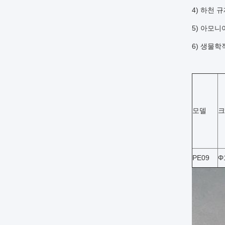
4) 하천 
5) 아모니
6) 생물
모델
크
PE09
Φ