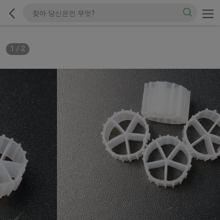
1
/
2