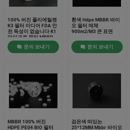
공장 여행
100% 버진 폴리에틸렌
흰색 Hdpe MBBR 바이
K3 필터 미디어 FDA 안
오 필터 매체
전 독성이 없습니다 K1
900m2/M3 큰 표면
품질 관리
마이크로 필터 MBBR
바이오 모버 원자로 중
문의 보내기
문의 보내기
국 제조업체
문의하기
블로그
조회를 요청하다
MBBR 필터 미디어
MBBR 100% 버진
검은색 떠있는
MBBR 전기 매체
HDPE PE04 BIO 필터
25*12MM Mbbr 바이오