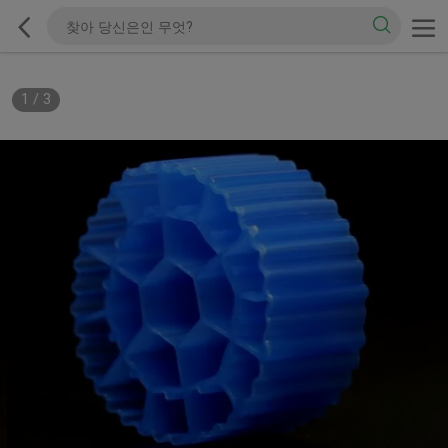
1
/
3