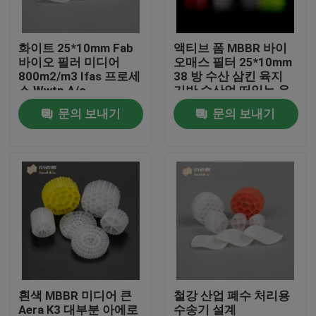
공장 여행
화이트 25*10mm Fab
액티브 폼 MBBR 바이
바이오 필러 미디어
오매스 필터 25*10mm
800m2/m3 Ifas 프로세
38 방 수산 삼킨 육지
품질 관리
스 Wwtp A/o
기반 수산업 떠있는 운
반기
문의 보내기
문의 보내기
문의하기
블로그
조회를 요청하다
MBBR 필터 미디어
흰색 MBBR 미디어 큰
철강 산업 폐수 처리용
MBBR 전기 매체
Aera K3 대부분 아에로
수송기 설계