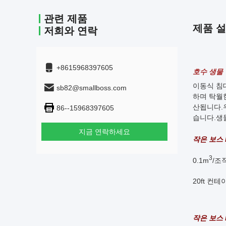
관련 제품
제품 
저희와 연락
+8615968397605
호수 생물 필
이동식 침
sb82@smallboss.com
하며 탁월
산됩니다.
86--15968397605
습니다.생
지금 연락하세요
작은 보스 
3
0.1m
/조
20ft 컨
작은 보스 