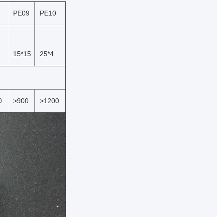
PE09
PE10
15*15
25*4
0
>900
>1200