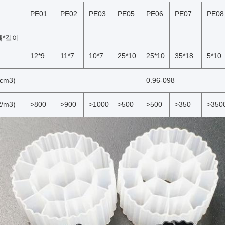
PE01
PE02
PE03
PE05
PE06
PE07
PE08
름*길이
12*9
11*7
10*7
25*10
25*10
35*18
5*10
cm3)
0.96-098
/m3)
>800
>900
>1000
>500
>500
>350
>350