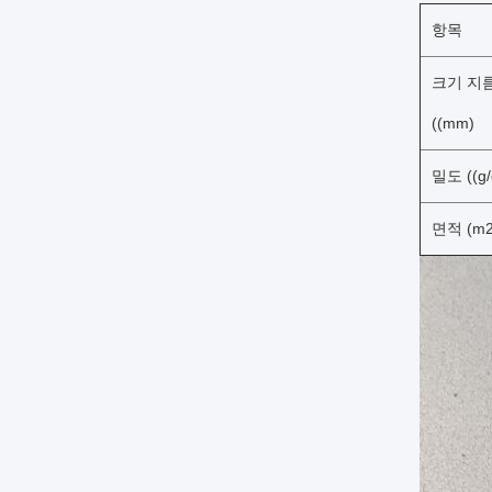
항목
크기 지
((mm)
밀도 ((g/
면적 (m2