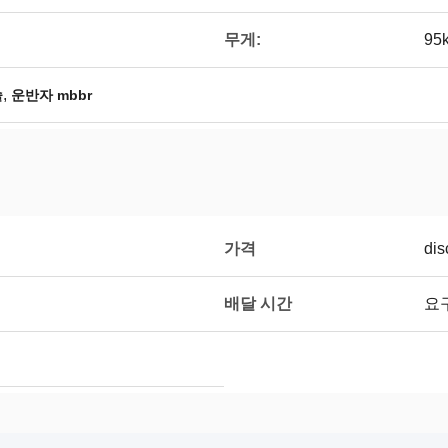
무게:
95
,
술
운반자 mbbr
가격
dis
배달 시간
요