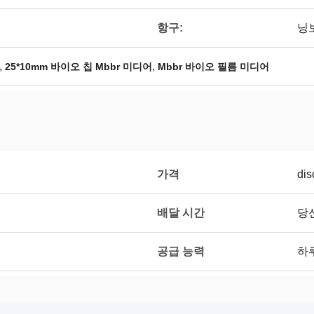
항구:
닝
,
,
25*10mm 바이오 칩 Mbbr 미디어
Mbbr 바이오 필름 미디어
가격
dis
배달 시간
당
공급 능력
하루