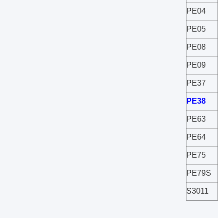
PE04
PE05
PE08
PE09
PE37
PE38
PE63
PE64
PE75
PE79S
S3011