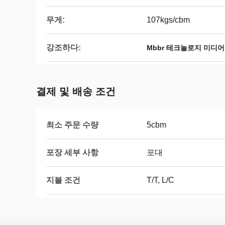
무게:
107kgs/cbm
강조하다:
Mbbr 테크놀로지 미디어
결제 및 배송 조건
최소 주문 수량
5cbm
포장 세부 사항
포대
지불 조건
T/T, L/C