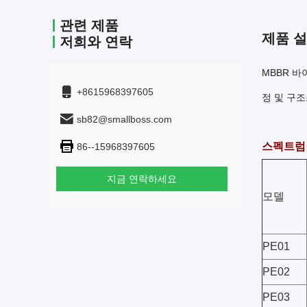
관련 제품
제품 
저희와 연락
MBBR 
+8615968397605
정 및 구조
sb82@smallboss.com
스펙트럼
86--15968397605
지금 연락하세요
모델
PE01
PE02
PE03