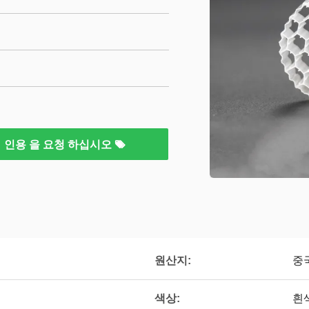
인용 을 요청 하십시오
원산지:
중
색상:
흰