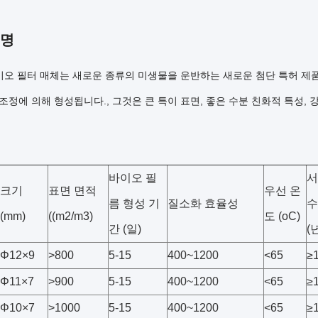
설명
바이오 필터 매체는 새로운 종류의 미생물을 운반하는 새로운 첨단 특허 제
조정에 의해 형성됩니다., 그것은 큰 특이 표면, 좋은 수분 친화적 특성,
바이오 필
서
크기
표면 면적
우선 온
름 형성 기
질소화 효율성
수
(mm)
((m2/m3)
도 (oC)
간 (일)
(
Φ12×9
>800
5-15
400~1200
<65
≥
Φ11×7
>900
5-15
400~1200
<65
≥
Φ10×7
>1000
5-15
400~1200
<65
≥