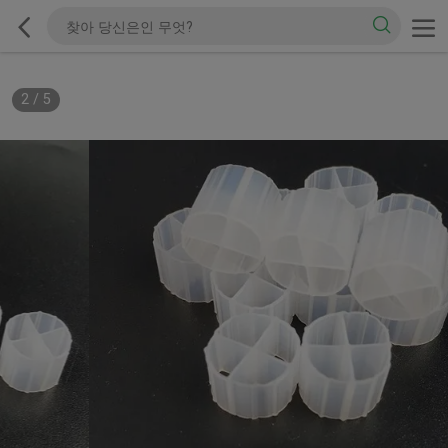
2
/
5