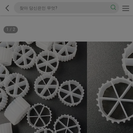
1
/
2