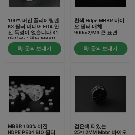
공장 여행
100% 버진 폴리에틸렌
흰색 Hdpe MBBR 바이
K3 필터 미디어 FDA 안
오 필터 매체
전 독성이 없습니다 K1
900m2/M3 큰 표면
품질 관리
마이크로 필터 MBBR
바이오 모버 원자로 중
문의 보내기
문의 보내기
국 제조업체
문의하기
블로그
조회를 요청하다
MBBR 필터 미디어
MBBR 100% 버진
검은색 떠있는
MBBR 전기 매체
HDPE PE04 BIO 필터
25*12MM Mbbr 바이오